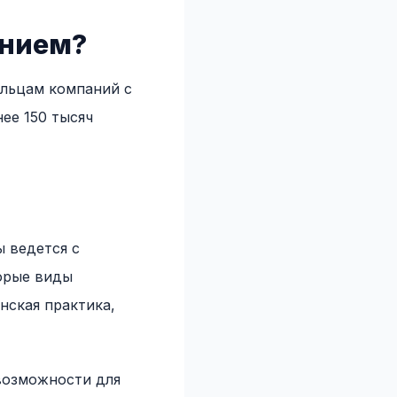
ением?
льцам компаний с
ее 150 тысяч
ы ведется с
орые виды
нская практика,
 возможности для