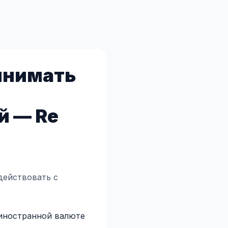
инимать
й — Re
действовать с
иностранной валюте