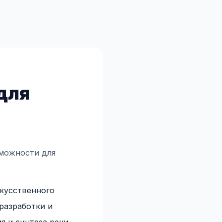
:
для
зможности для
скусственного
 разработки и