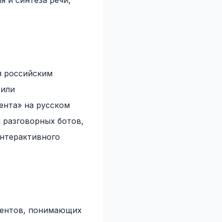
я и синтеза речи,
я российским
 или
ента» на русском
 разговорных ботов,
интерактивного
стентов, понимающих