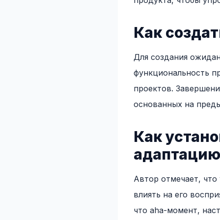
продукта, чтобы упр
Как созда
Для создания ожидан
функциональность пр
проектов. Завершен
основанных на преды
Как устано
адаптацию
Автор отмечает, что
влиять на его воспр
что aha-момент, нас