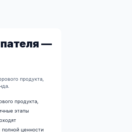
упателя —
фрового продукта,
нда.
ового продукта,
ичные этапы
роходят
м полной ценности