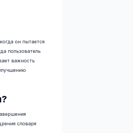
когда он пытается
гда пользователь
ивает важность
 улучшению
я?
завершения
дрения словаря