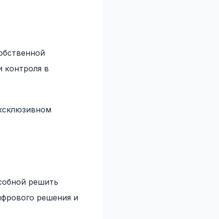
собственной
 контроля в
эксклюзивном
собной решить
ифрового решения и