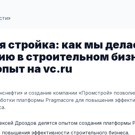
сти»
 стройка: как мы дел
ю в строительном биз
пыт на vc.ru
нснефти» и создание компании «Промстрой» позволи
аботки платформы Pragmacore для повышения эффект
са.
ексей Дроздов делятся опытом создания платформы P
 повышения эффективности строительного бизнеса.