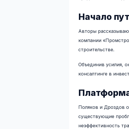
Начало пу
Авторы рассказывают
компании «Промстрой
строительстве.
Объединив усилия, о
консалтинге в инвес
Платформа
Поляков и Дроздов 
существующие пробле
неэффективность тр