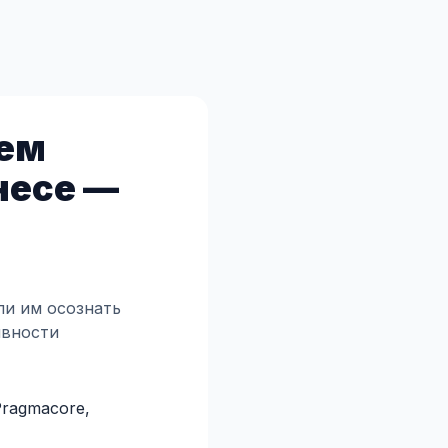
аем
несе —
ли им осознать
ивности
ragmacore,