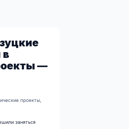
зуцкие
 в
роекты —
ические проекты,
ешили заняться