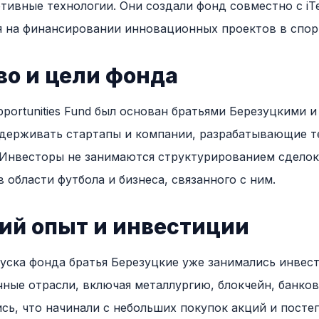
ивные технологии. Они создали фонд совместно с iTec
 на финансировании инновационных проектов в спор
во и цели фонда
pportunities Fund был основан братьями Березуцкими 
поддерживать стартапы и компании, разрабатывающие 
 Инвесторы не занимаются структурированием сделок
 области футбола и бизнеса, связанного с ним.
й опыт и инвестиции
уска фонда братья Березуцкие уже занимались инвес
чные отрасли, включая металлургию, блокчейн, банков
ись, что начинали с небольших покупок акций и пост