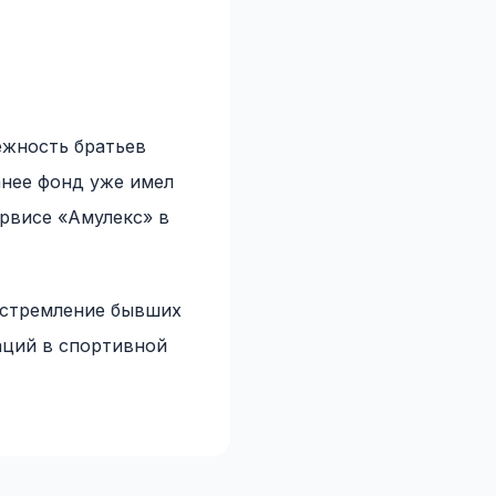
ежность братьев
анее фонд уже имел
рвисе «Амулекс» в
 стремление бывших
аций в спортивной