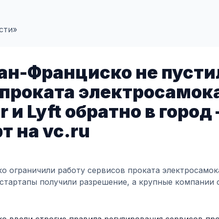
сти»
ан-Франциско не пусти
проката электросамокат
r и Lyft обратно в город
т на vc.ru
о ограничили работу сервисов проката электросамок
стартапы получили разрешение, а крупные компании 