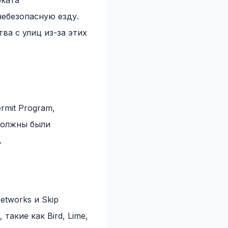
оката
небезопасную езду.
ва с улиц из-за этих
rmit Program,
должны были
.
tworks и Skip
такие как Bird, Lime,