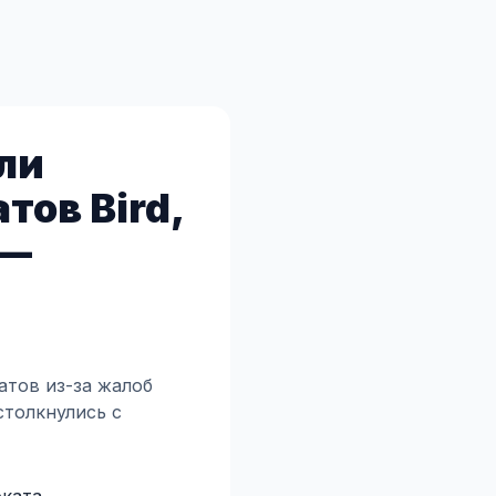
ли
ов Bird,
 —
атов из-за жалоб
столкнулись с