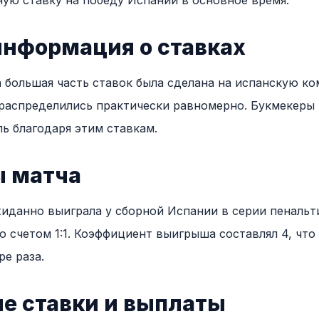
ную ставку на победу Испании в основное время.
информация о ставках
 большая часть ставок была сделана на испанскую ко
 распределились практически равномерно. Букмекеры
ь благодаря этим ставкам.
ы матча
иданно выиграла у сборной Испании в серии пенальт
о счетом 1:1. Коэффициент выигрыша составлял 4, что
ре раза.
е ставки и выплаты