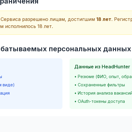
граничения
 Сервиса разрешено лицам, достигшим
18 лет
. Регист
м исполнилось 18 лет.
рабатываемых персональных данных
Данные из HeadHunter
ы
• Резюме (ФИО, опыт, обра
м виде)
• Сохраненные фильтры
мация
• История анализа ваканси
• OAuth-токены доступа