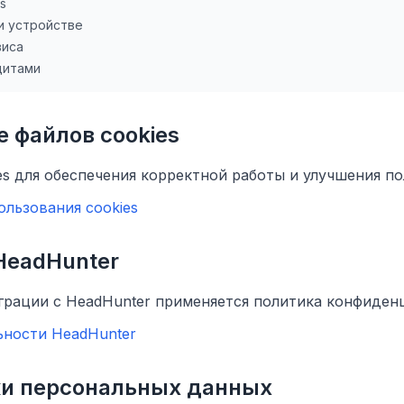
s
и устройстве
виса
дитами
е файлов cookies
es для обеспечения корректной работы и улучшения по
льзования cookies
 HeadHunter
грации с HeadHunter применяется политика конфиден
ности HeadHunter
ки персональных данных