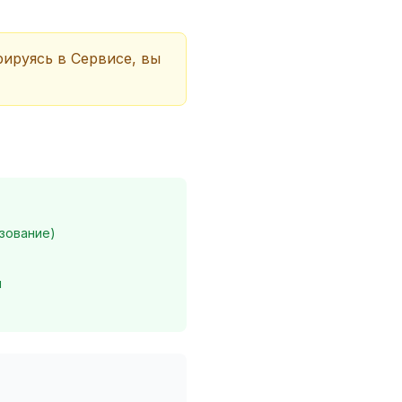
рируясь в Сервисе, вы
зование)
й