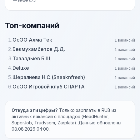
— выше p75.
Топ-компаний
1.
ОсОО Алма Тек
1 вакансий
2.
Бекмухамбетов Д.Д.
1 вакансий
3.
Тавалдыев Б.Ш
1 вакансий
4.
Deluxe
1 вакансий
5.
Шералиева Н.С.(Sneaknfresh)
1 вакансий
6.
ОсОО Игровой клуб СПАРТА
1 вакансий
Откуда эти цифры?
Только зарплаты в RUB из
активных вакансий с площадок (HeadHunter,
SuperJob, Trudvsem, Zarplata). Данные обновлены
08.08.2026 04:00.