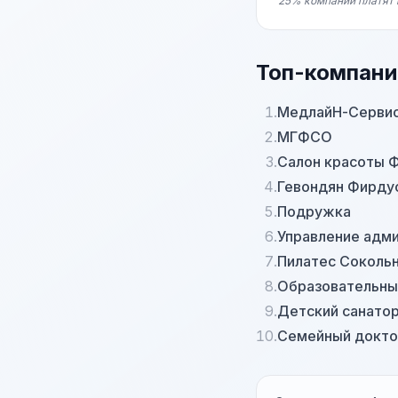
25% компаний платят 
Топ-компани
1.
МедлайН-Серви
2.
МГФСО
3.
Салон красоты 
4.
Гевондян Фирду
5.
Подружка
6.
Управление адм
7.
Пилатес Соколь
8.
Образовательны
9.
Детский санато
10.
Семейный докт