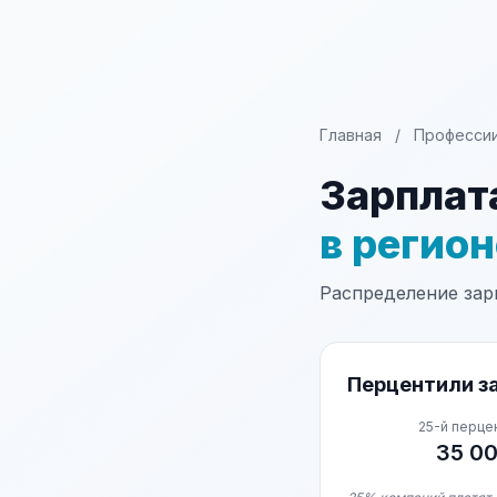
Главная
/
Професси
Зарплат
в регио
Распределение зарп
Перцентили за
25-й перце
35 0