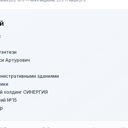
ниже p25, 50% — ниже медианы, 25% — выше p75.
й
с
Фэнтези
си Артурович
инистративными зданиями
ники
й холдинг СИНЕРГИЯ
рий №15
ор