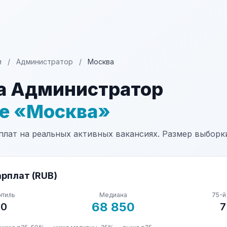
и
/
Администратор
/
Москва
а Администратор
не «Москва»
лат на реальных активных вакансиях. Размер выборки:
рплат (RUB)
нтиль
Медиана
75-й
68 850
00
7