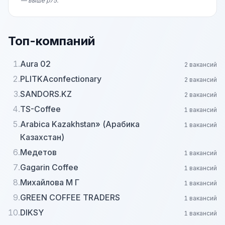
— выше p75.
Топ-компаний
1.
Aura 02
2 вакансий
2.
PLITKAconfectionary
2 вакансий
3.
SANDORS.KZ
2 вакансий
4.
TS-Coffee
1 вакансий
5.
Arabica Kazakhstan» (Арабика
1 вакансий
Казахстан)
6.
Медетов
1 вакансий
7.
Gagarin Coffee
1 вакансий
8.
Михайлова М Г
1 вакансий
9.
GREEN COFFEE TRADERS
1 вакансий
10.
DIKSY
1 вакансий