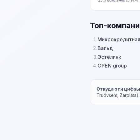
25% компаний платят 
Топ-компани
1.
Микрокредитная
2.
Вальд
3.
Эстелинк
4.
OPEN group
Откуда эти цифр
Trudvsem, Zarplata)