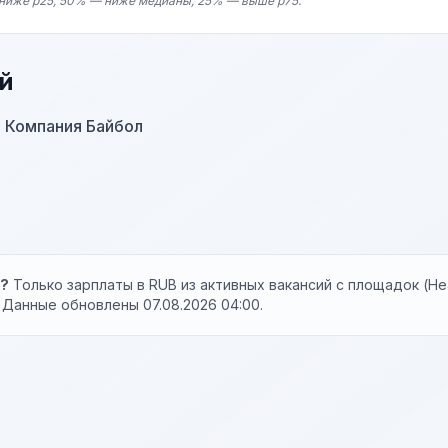
ниже p25, 50% — ниже медианы, 25% — выше p75.
й
 Компания Байбол
ы?
Только зарплаты в RUB из активных вакансий с площадок (Hea
. Данные обновлены 07.08.2026 04:00.