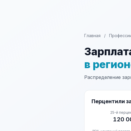
Главная
/
Професси
Зарплат
в регио
Распределение зарп
Перцентили за
25-й перце
120 0