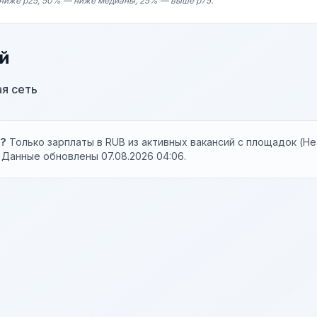
ниже p25, 50% — ниже медианы, 25% — выше p75.
й
ая сеть
ы?
Только зарплаты в RUB из активных вакансий с площадок (Hea
. Данные обновлены 07.08.2026 04:06.