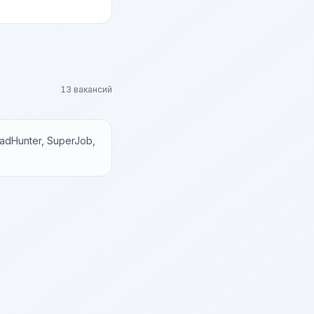
13 вакансий
dHunter, SuperJob,