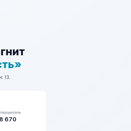
агнит
сть»
 13.
 перцентиль
8 670