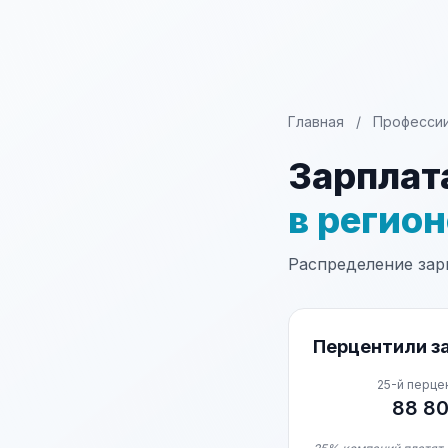
Главная
/
Професси
Зарплат
в регио
Распределение зарп
Перцентили за
25-й перце
88 8