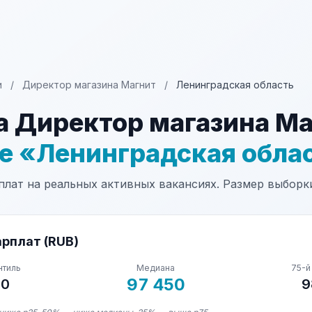
и
/
Директор магазина Магнит
/
Ленинградская область
а Директор магазина М
не «Ленинградская обла
лат на реальных активных вакансиях. Размер выборки:
рплат (RUB)
нтиль
Медиана
75-й
97 450
00
9