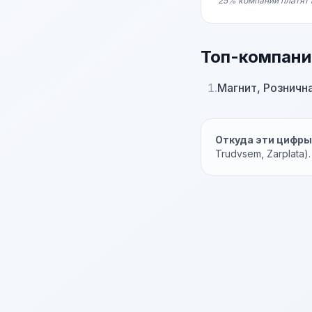
25% компаний платят 
Топ-компани
1.
Магнит, Розничн
Откуда эти цифр
Trudvsem, Zarplata)