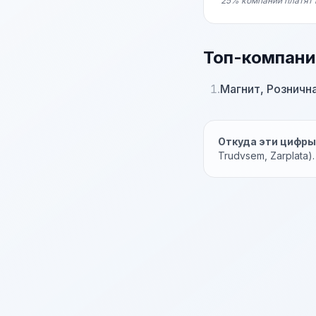
25% компаний платят 
Топ-компани
1.
Магнит, Розничн
Откуда эти цифр
Trudvsem, Zarplata