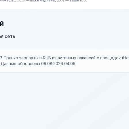
ниже p25, 50% — ниже медианы, 25% — выше p75.
й
ая сеть
ы?
Только зарплаты в RUB из активных вакансий с площадок (Hea
). Данные обновлены 09.08.2026 04:06.