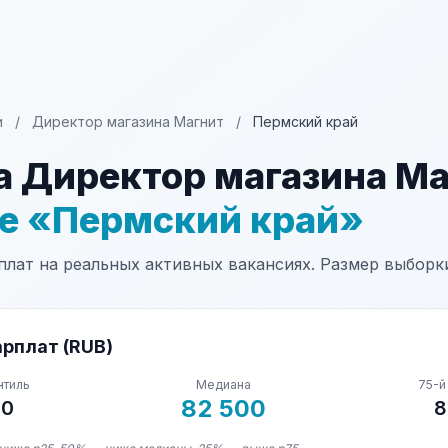
и
/
Директор магазина Магнит
/
Пермский край
а Директор магазина М
не «Пермский край»
лат на реальных активных вакансиях. Размер выборки
рплат (RUB)
нтиль
Медиана
75-й
82 500
00
8