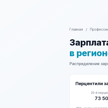
Главная
/
Професси
Зарплат
в регио
Распределение зарп
Перцентили за
25-й перце
73 5