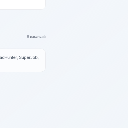
6 вакансий
dHunter, SuperJob,