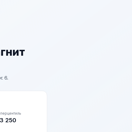
агнит
: 6.
 перцентиль
3 250