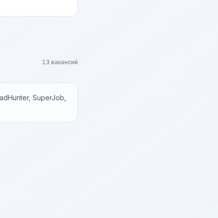
13 вакансий
dHunter, SuperJob,