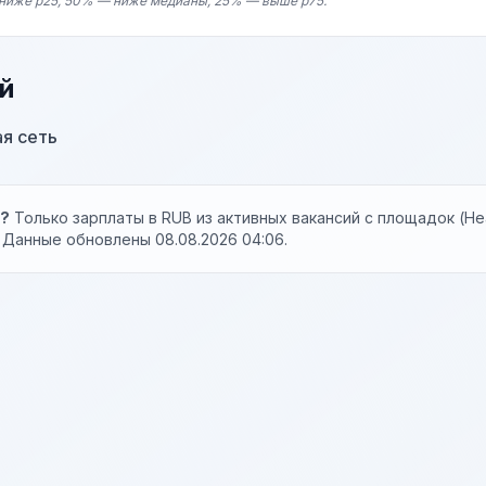
ниже p25, 50% — ниже медианы, 25% — выше p75.
й
ая сеть
ы?
Только зарплаты в RUB из активных вакансий с площадок (Hea
). Данные обновлены 08.08.2026 04:06.