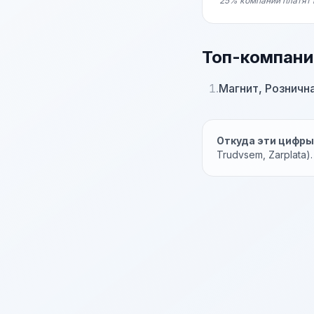
25% компаний платят 
Топ-компани
1.
Магнит, Розничн
Откуда эти цифр
Trudvsem, Zarplata