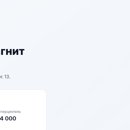
агнит
 13.
 перцентиль
4 000