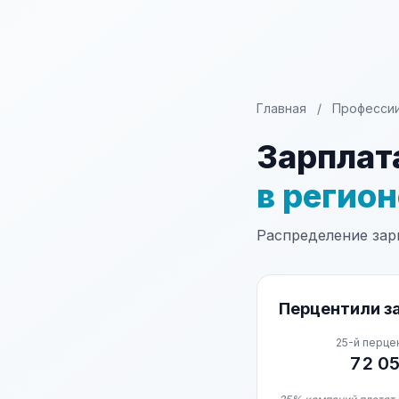
Главная
/
Професси
Зарплат
в регио
Распределение зарп
Перцентили за
25-й перце
72 0