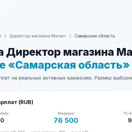
и
/
Директор магазина Магнит
/
Самарская область
а Директор магазина М
не «Самарская область»
лат на реальных активных вакансиях. Размер выборки:
рплат (RUB)
нтиль
Медиана
75-й
76 500
50
9