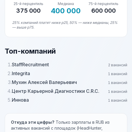
25-й перцентиль
Медиана
75-й перцентиль
400 000
375 000
600 000
25% компаний платят ниже p25, 50% — ниже медианы, 25%
— выше p75.
Топ-компаний
1.
StaffRecruitment
2 вакансий
2.
Integrita
1 вакансий
3.
Мухин Алексей Валерьевич
1 вакансий
4.
Центр Карьерной Диагностики C.R.C.
1 вакансий
5.
Иннова
1 вакансий
Откуда эти цифры?
Только зарплаты в RUB из
активных вакансий с площадок (HeadHunter,