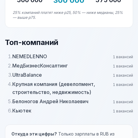
300 000
300 000
375 000
25% компаний платят ниже p25, 50% — ниже медианы, 25%
— выше p75.
Топ-компаний
1.
NEMEDLENNO
1 вакансий
2.
МедБизнесКонсалтинг
1 вакансий
3.
UltraBalance
1 вакансий
4.
Крупная компания (девелопмент,
1 вакансий
строительство, недвижимость)
5.
Белоногов Андрей Николаевич
1 вакансий
6.
Кьютек
1 вакансий
Откуда эти цифры?
Только зарплаты в RUB из