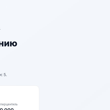
г
анию
: 5.
 перцентиль