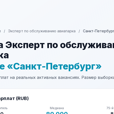
и
/
Эксперт по обслуживанию авиапарка
/
Санкт-Петербур
а Эксперт по обслужив
ка
не «Санкт-Петербург»
лат на реальных активных вакансиях. Размер выборки
рплат (RUB)
нтиль
Медиана
75-й