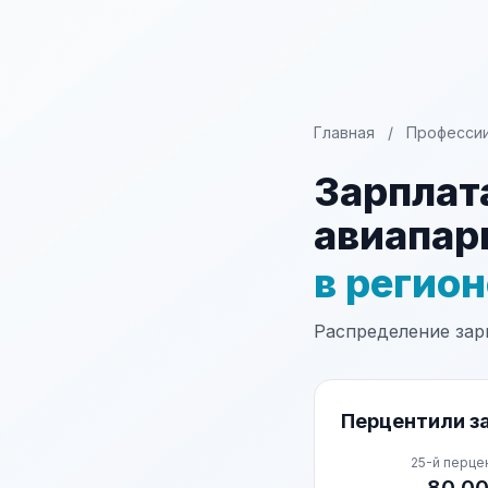
Главная
/
Професси
Зарплат
авиапар
в регио
Распределение зарп
Перцентили за
25-й перце