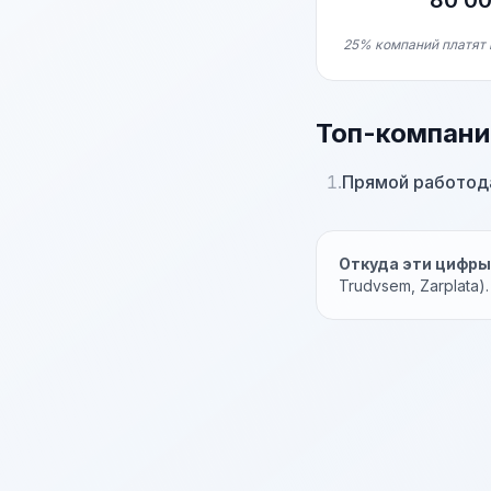
80 0
25% компаний платят 
Топ-компани
1.
Прямой работод
Откуда эти цифр
Trudvsem, Zarplata