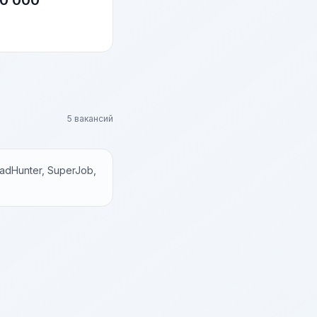
0 000
5 вакансий
dHunter, SuperJob,