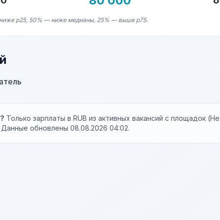
80 000
00
8
ниже p25, 50% — ниже медианы, 25% — выше p75.
й
атель
ы?
Только зарплаты в RUB из активных вакансий с площадок (Hea
). Данные обновлены 08.08.2026 04:02.