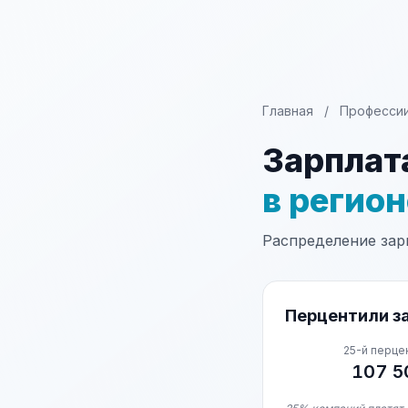
Главная
/
Професси
Зарплат
в регио
Распределение зарп
Перцентили за
25-й перце
107 5