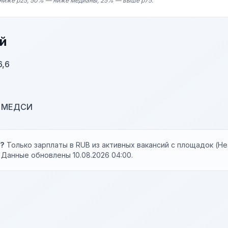
ниже p25, 50% — ниже медианы, 25% — выше p75.
й
6,6
й МЕДСИ
ы?
Только зарплаты в RUB из активных вакансий с площадок (Hea
. Данные обновлены 10.08.2026 04:00.