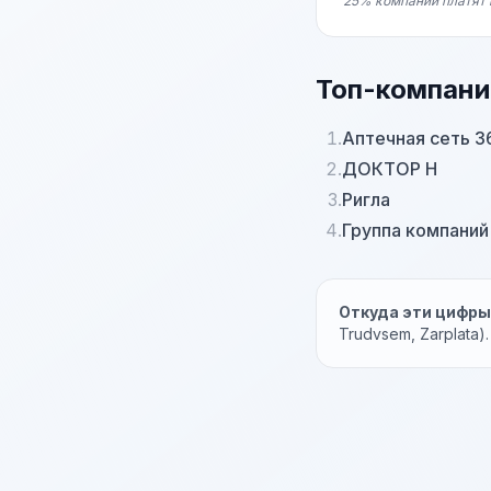
25% компаний платят 
Топ-компани
1.
Аптечная сеть 3
2.
ДОКТОР Н
3.
Ригла
4.
Группа компани
Откуда эти цифр
Trudvsem, Zarplata)