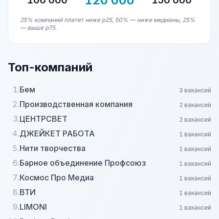
120 000
100 000
150 000
25% компаний платят ниже p25, 50% — ниже медианы, 25%
— выше p75.
Топ-компаний
1.
Бем
3 вакансий
2.
Производственная компания
2 вакансий
3.
ЦЕНТРСВЕТ
2 вакансий
4.
ДЖЕЙКЕТ РАБОТА
1 вакансий
5.
Нити творчества
1 вакансий
6.
Барное объединение Профсоюз
1 вакансий
7.
Космос Про Медиа
1 вакансий
8.
ВТИ
1 вакансий
9.
LIMONI
1 вакансий