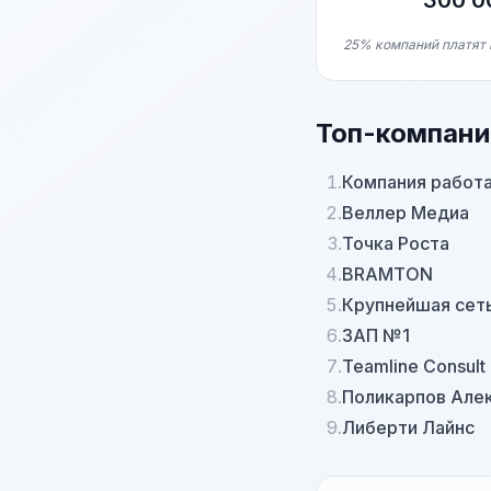
300 0
25% компаний платят 
Топ-компани
1.
Компания работ
2.
Веллер Медиа
3.
Точка Роста
4.
BRAMTON
5.
Крупнейшая сет
6.
ЗАП №1
7.
Teamline Consult
8.
Поликарпов Але
9.
Либерти Лайнс