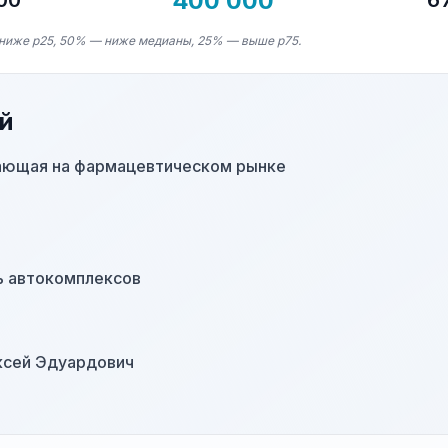
400 000
00
6
ниже p25, 50% — ниже медианы, 25% — выше p75.
й
ающая на фармацевтическом рынке
ь автокомплексов
ксей Эдуардович