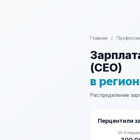
Главная
/
Професси
Зарплат
(CEO)
в регио
Распределение зарп
Перцентили за
25-й перце