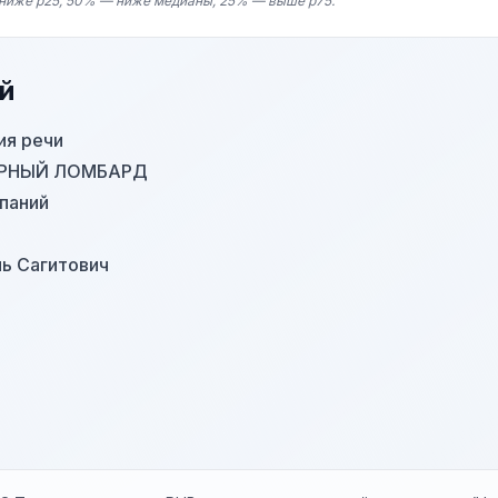
ниже p25, 50% — ниже медианы, 25% — выше p75.
й
ия речи
РНЫЙ ЛОМБАРД
паний
ь Сагитович