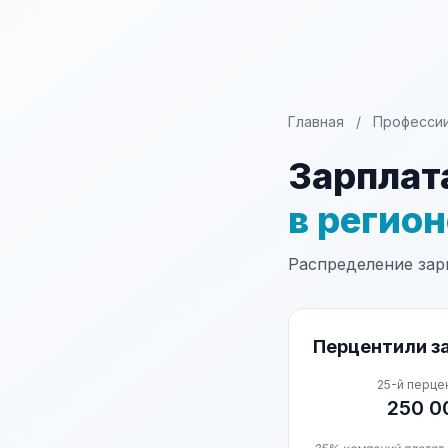
Главная
/
Професси
Зарплат
в регио
Распределение зарп
Перцентили за
25-й перце
250 0