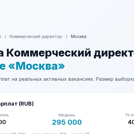
и
/
Коммерческий директор
/
Москва
а Коммерческий директ
не «Москва»
лат на реальных активных вакансиях. Размер выборки
рплат (RUB)
нтиль
Медиана
75-й
295 000
00
4