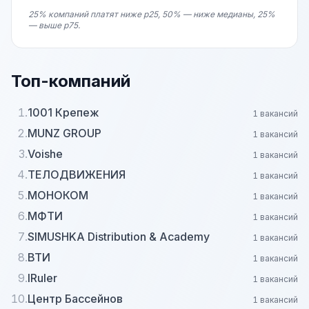
25% компаний платят ниже p25, 50% — ниже медианы, 25%
— выше p75.
Топ-компаний
1.
1001 Крепеж
1 вакансий
2.
MUNZ GROUP
1 вакансий
3.
Voishe
1 вакансий
4.
ТЕЛОДВИЖЕНИЯ
1 вакансий
5.
МОНОКОМ
1 вакансий
6.
МФТИ
1 вакансий
7.
SIMUSHKA Distribution & Academy
1 вакансий
8.
ВТИ
1 вакансий
9.
IRuler
1 вакансий
10.
Центр Бассейнов
1 вакансий