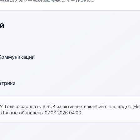
ниже p25, 50% — ниже медианы, 25% — выше p75.
й
Коммуникации
етрика
ы?
Только зарплаты в RUB из активных вакансий с площадок (Hea
. Данные обновлены 07.08.2026 04:00.