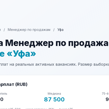
и
/
Менеджер по продажам
/
Уфа
а Менеджер по продаж
не «Уфа»
лат на реальных активных вакансиях. Размер выборки
рплат (RUB)
нтиль
Медиана
75-й
87 500
00
9