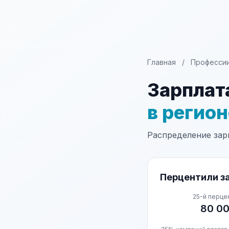
Главная
/
Професси
Зарплат
в регио
Распределение зарп
Перцентили за
25-й перце
80 0