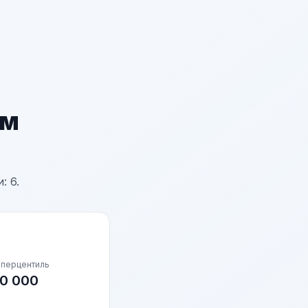
ам
: 6.
 перцентиль
0 000