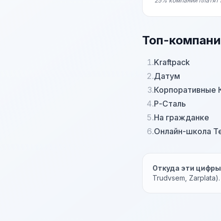
25% компаний платят 
Топ-компани
1.
Kraftpack
2.
Датум
3.
Корпоративные 
4.
Р-Сталь
5.
На гражданке
6.
Онлайн-школа Т
Откуда эти цифр
Trudvsem, Zarplata)