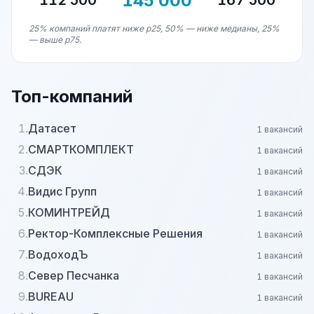
145 000
112 500
167 500
25% компаний платят ниже p25, 50% — ниже медианы, 25%
— выше p75.
Топ-компаний
1.
Датасет
1 вакансий
2.
СМАРТКОМПЛЕКТ
1 вакансий
3.
СДЭК
1 вакансий
4.
Видис Групп
1 вакансий
5.
КОМИНТРЕЙД
1 вакансий
6.
Ректор-Комплексные Решения
1 вакансий
7.
ВодоходЪ
1 вакансий
8.
Север Песчанка
1 вакансий
9.
BUREAU
1 вакансий