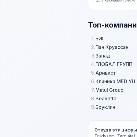
25% компаний платят 
Топ-компани
1.
БИГ
2.
Пан Круассан
3.
Запад
4.
ГЛОБАЛ ГРУПП
5.
Аривист
6.
Клиника MED YU
7.
Matul Group
8.
Beanetto
9.
Бруклин
Откуда эти цифр
Trudvsem, Zarplata)