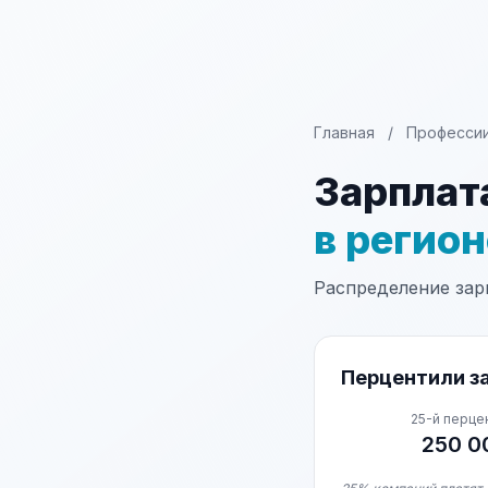
Главная
/
Професси
Зарплат
в регио
Распределение зарп
Перцентили за
25-й перце
250 0