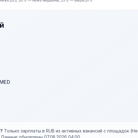
ниже p25, 50% — ниже медианы, 25% — выше p75.
й
 MED
ы?
Только зарплаты в RUB из активных вакансий с площадок (Hea
. Данные обновлены 07.08.2026 04:00.