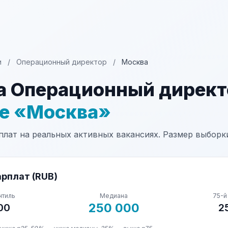
и
/
Операционный директор
/
Москва
а Операционный директ
не «Москва»
лат на реальных активных вакансиях. Размер выборки
рплат (RUB)
нтиль
Медиана
75-й
250 000
00
2