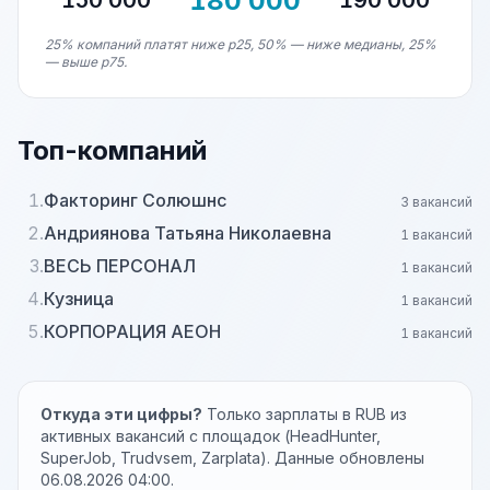
180 000
150 000
190 000
25% компаний платят ниже p25, 50% — ниже медианы, 25%
— выше p75.
Топ-компаний
1.
Факторинг Солюшнс
3 вакансий
2.
Андриянова Татьяна Николаевна
1 вакансий
3.
ВЕСЬ ПЕРСОНАЛ
1 вакансий
4.
Кузница
1 вакансий
5.
КОРПОРАЦИЯ АЕОН
1 вакансий
Откуда эти цифры?
Только зарплаты в RUB из
активных вакансий с площадок (HeadHunter,
SuperJob, Trudvsem, Zarplata). Данные обновлены
06.08.2026 04:00.