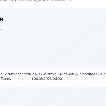
ниже p25, 50% — ниже медианы, 25% — выше p75.
й
al
ы?
Только зарплаты в RUB из активных вакансий с площадок (Hea
). Данные обновлены 09.08.2026 04:00.