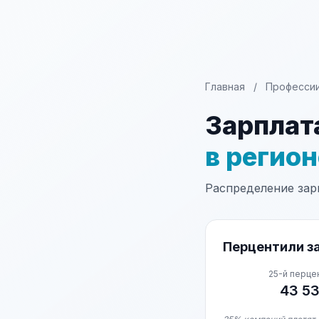
Главная
/
Професси
Зарплат
в регио
Распределение зарп
Перцентили за
25-й перце
43 5