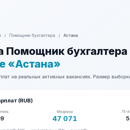
и
/
Помощник бухгалтера
/
Астана
а Помощник бухгалтера
не «Астана»
лат на реальных активных вакансиях. Размер выборки
рплат (RUB)
нтиль
Медиана
75-й
47 071
39
5