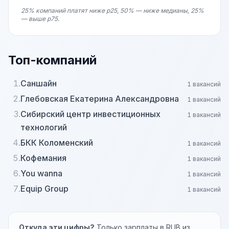
25% компаний платят ниже p25, 50% — ниже медианы, 25%
— выше p75.
Топ-компаний
1.
Саншайн
1 вакансий
2.
Глебовская Екатерина Александровна
1 вакансий
3.
Сибирский центр инвестиционных
1 вакансий
технологий
4.
БКК Коломенский
1 вакансий
5.
Кофемания
1 вакансий
6.
You wanna
1 вакансий
7.
Equip Group
1 вакансий
Откуда эти цифры?
Только зарплаты в RUB из