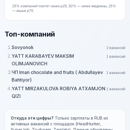
25% компаний платят ниже p25, 50% — ниже медианы, 25%
— выше p75.
Топ-компаний
1.
Sovyonok
2 вакансий
2.
YATT KARABAYEV MAKSIM
1 вакансий
OLIMJANOVICH
3.
ЧП Iman chocolate and fruits ( Abdullayev
1 вакансий
Bahtiyor)
4.
YATT MIRZAKULOVA ROBIYA ATXAMJON
1 вакансий
QIZI
Откуда эти цифры?
Только зарплаты в RUB из
активных вакансий с площадок (HeadHunter,
SuperJob, Trudvsem, Zarplata). Данные обновлены