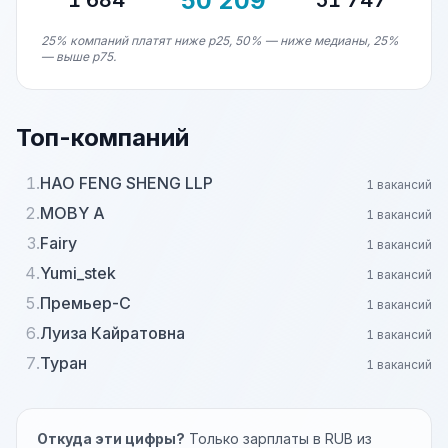
50 209
1 684
51 747
25% компаний платят ниже p25, 50% — ниже медианы, 25%
— выше p75.
Топ-компаний
1.
HAO FENG SHENG LLP
1 вакансий
2.
MOBY A
1 вакансий
3.
Fairy
1 вакансий
4.
Yumi_stek
1 вакансий
5.
Премьер-С
1 вакансий
6.
Луиза Кайратовна
1 вакансий
7.
Туран
1 вакансий
Откуда эти цифры?
Только зарплаты в RUB из