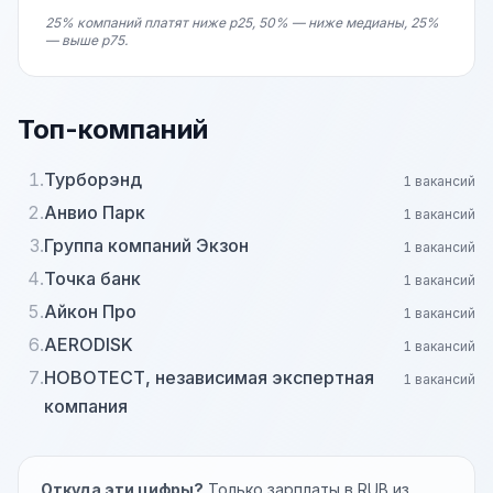
25% компаний платят ниже p25, 50% — ниже медианы, 25%
— выше p75.
Топ-компаний
1.
Турборэнд
1 вакансий
2.
Анвио Парк
1 вакансий
3.
Группа компаний Экзон
1 вакансий
4.
Точка банк
1 вакансий
5.
Айкон Про
1 вакансий
6.
AERODISK
1 вакансий
7.
НОВОТЕСТ, независимая экспертная
1 вакансий
компания
Откуда эти цифры?
Только зарплаты в RUB из