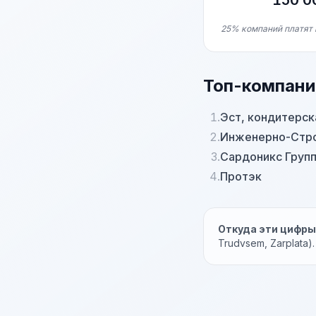
150 0
25% компаний платят 
Топ-компани
1.
Эст, кондитерск
2.
Инженерно-Стро
3.
Сардоникс Груп
4.
Протэк
Откуда эти цифр
Trudvsem, Zarplata)