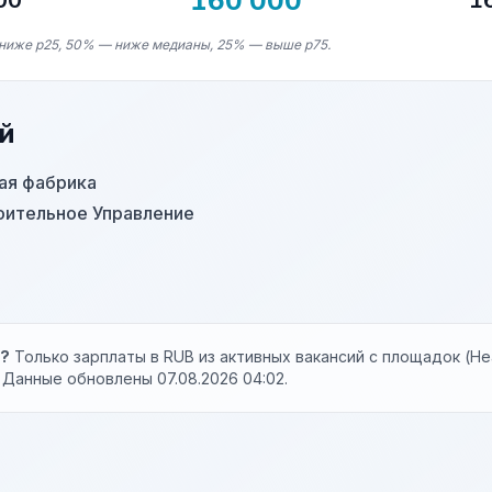
160 000
00
1
ниже p25, 50% — ниже медианы, 25% — выше p75.
й
ая фабрика
ительное Управление
п
ы?
Только зарплаты в RUB из активных вакансий с площадок (Hea
. Данные обновлены 07.08.2026 04:02.