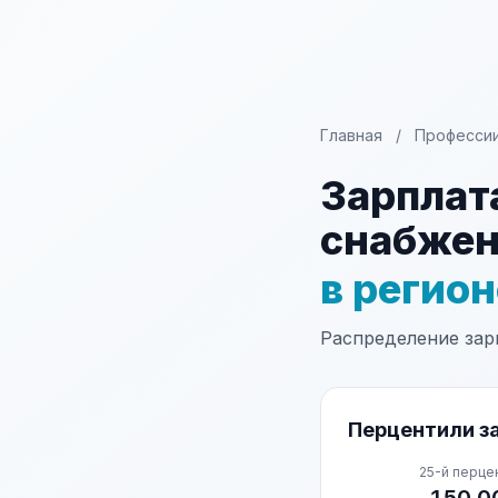
Главная
/
Професси
Зарплат
снабже
в регио
Распределение зарп
Перцентили за
25-й перце