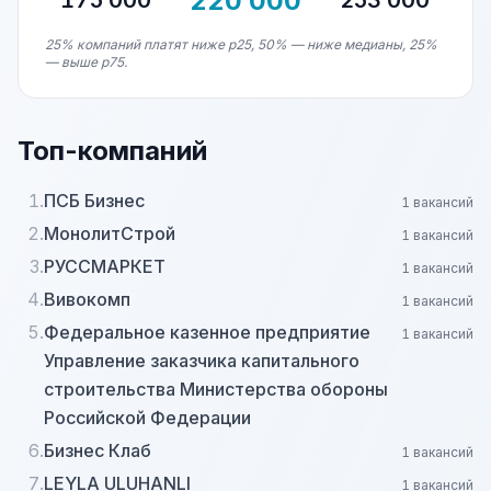
220 000
175 000
253 000
25% компаний платят ниже p25, 50% — ниже медианы, 25%
— выше p75.
Топ-компаний
1.
ПСБ Бизнес
1 вакансий
2.
МонолитСтрой
1 вакансий
3.
РУССМАРКЕТ
1 вакансий
4.
Вивокомп
1 вакансий
5.
Федеральное казенное предприятие
1 вакансий
Управление заказчика капитального
строительства Министерства обороны
Российской Федерации
6.
Бизнес Клаб
1 вакансий
7.
LEYLA ULUHANLI
1 вакансий