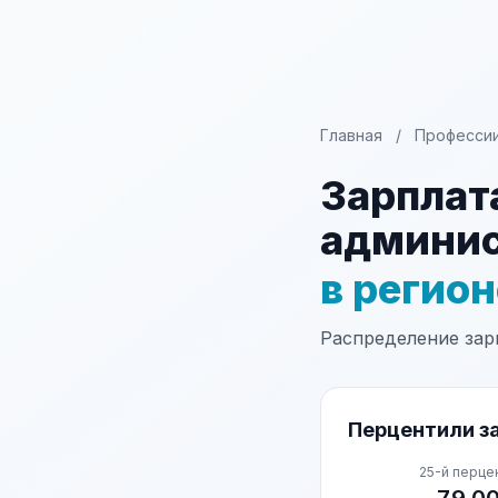
Главная
/
Професси
Зарплат
админис
в регио
Распределение зарп
Перцентили за
25-й перце