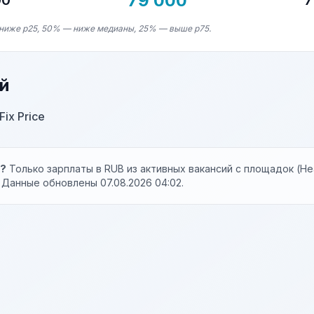
79 000
00
7
ниже p25, 50% — ниже медианы, 25% — выше p75.
й
ix Price
ы?
Только зарплаты в RUB из активных вакансий с площадок (Hea
. Данные обновлены 07.08.2026 04:02.