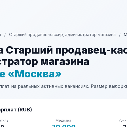
и
/
Старший продавец-кассир, администратор магазина
/
М
а Старший продавец-ка
тратор магазина
не «Москва»
лат на реальных активных вакансиях. Размер выборки
рплат (RUB)
нтиль
Медиана
75-й