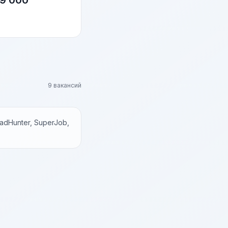
9 000
9 вакансий
dHunter, SuperJob,