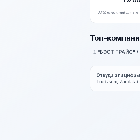
79 0
25% компаний платят 
Топ-компани
1.
"БЭСТ ПРАЙС" / F
Откуда эти цифр
Trudvsem, Zarplata)