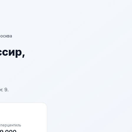
осква
ссир,
: 9.
 перцентиль