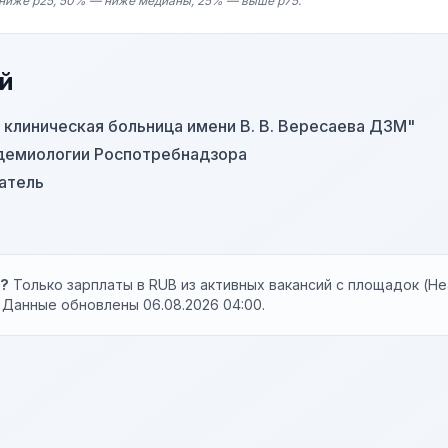
ниже p25, 50% — ниже медианы, 25% — выше p75.
й
 клиническая больница имени В. В. Вересаева ДЗМ"
емиологии Роспотребнадзора
атель
ы?
Только зарплаты в RUB из активных вакансий с площадок (Hea
). Данные обновлены 06.08.2026 04:00.