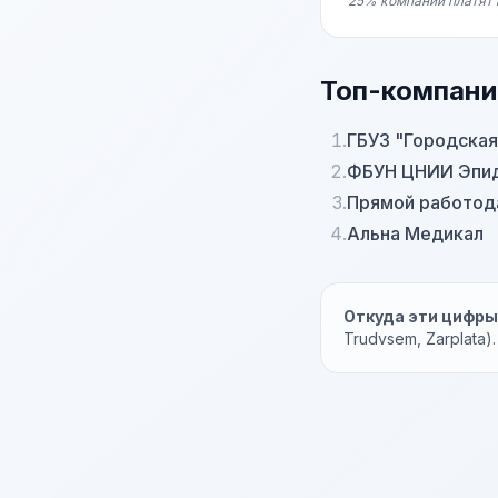
25% компаний платят 
Топ-компани
1.
ГБУЗ "Городская
2.
ФБУН ЦНИИ Эпид
3.
Прямой работод
4.
Альна Медикал
Откуда эти цифр
Trudvsem, Zarplata