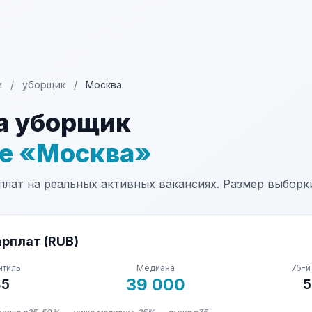
и
/
уборщик
/
Москва
а уборщик
не «Москва»
лат на реальных активных вакансиях. Размер выборки
рплат (RUB)
нтиль
Медиана
75-й
39 000
85
5