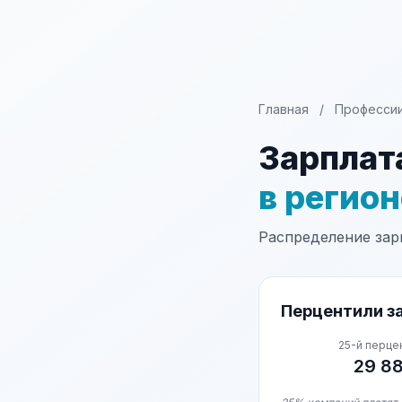
Главная
/
Професси
Зарплат
в регио
Распределение зарп
Перцентили за
25-й перце
29 8