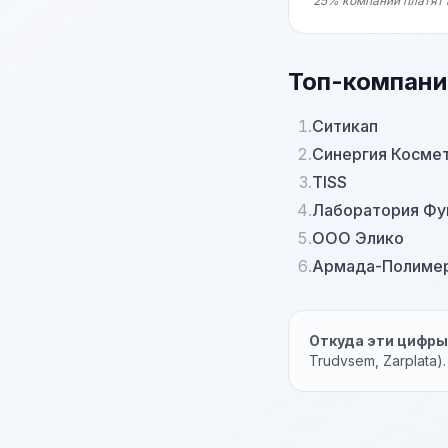
25% компаний платят 
Топ-компани
1.
Ситикап
2.
Синергия Косме
3.
TISS
4.
Лаборатория Фу
5.
ООО Элико
6.
Армада-Полиме
Откуда эти цифр
Trudvsem, Zarplata