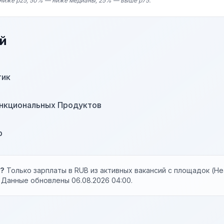
ниже p25, 50% — ниже медианы, 25% — выше p75.
й
тик
нкциональных Продуктов
р
ы?
Только зарплаты в RUB из активных вакансий с площадок (Hea
). Данные обновлены 06.08.2026 04:00.