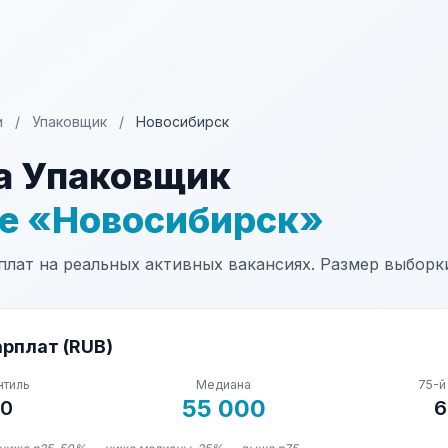
и
/
Упаковщик
/
Новосибирск
а Упаковщик
не «Новосибирск»
лат на реальных активных вакансиях. Размер выборки
рплат (RUB)
нтиль
Медиана
75-й
55 000
00
6