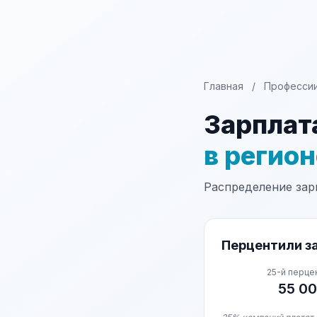
Главная
/
Професси
Зарплат
в регио
Распределение зарп
Перцентили за
25-й перце
55 0