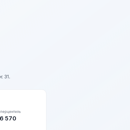
 31.
 перцентиль
6 570