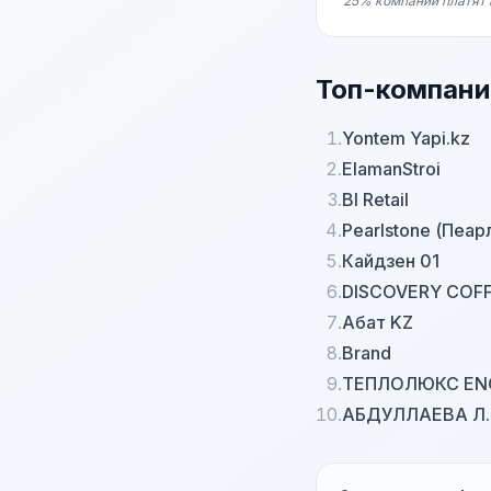
25% компаний платят 
Топ-компани
1.
Yontem Yapi.kz
2.
ElamanStroi
3.
BI Retail
4.
Pearlstone (Пеар
5.
Кайдзен 01
6.
DISCOVERY COF
7.
Абат KZ
8.
Brand
9.
ТЕПЛОЛЮКС ENG
10.
АБДУЛЛАЕВА Л. Қ