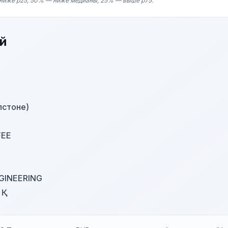
ниже p25, 50% — ниже медианы, 25% — выше p75.
й
лстоне)
FEE
INEERING
.