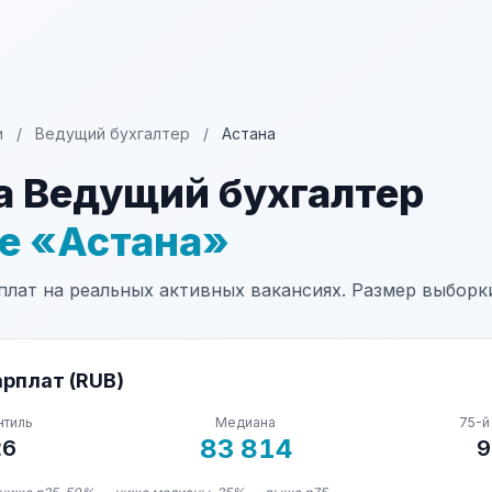
и
/
Ведущий бухгалтер
/
Астана
а Ведущий бухгалтер
не «Астана»
лат на реальных активных вакансиях. Размер выборки:
рплат (RUB)
нтиль
Медиана
75-й
83 814
26
9