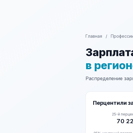
Главная
/
Професси
Зарплат
в регио
Распределение зарп
Перцентили за
25-й перце
70 2