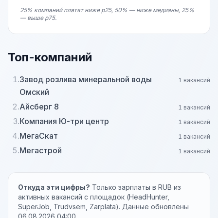
25% компаний платят ниже p25, 50% — ниже медианы, 25%
— выше p75.
Топ-компаний
1.
Завод розлива минеральной воды
1 вакансий
Омский
2.
Айсберг 8
1 вакансий
3.
Компания Ю-три центр
1 вакансий
4.
МегаСкат
1 вакансий
5.
Мегастрой
1 вакансий
Откуда эти цифры?
Только зарплаты в RUB из
активных вакансий с площадок (HeadHunter,
SuperJob, Trudvsem, Zarplata). Данные обновлены
06.08.2026 04:00.