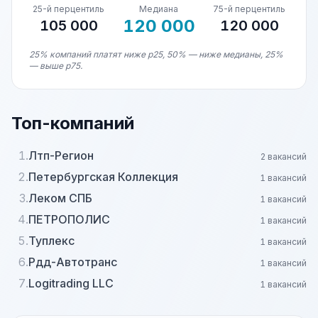
25-й перцентиль
Медиана
75-й перцентиль
120 000
105 000
120 000
25% компаний платят ниже p25, 50% — ниже медианы, 25%
— выше p75.
Топ-компаний
1.
Лтп-Регион
2 вакансий
2.
Петербургская Коллекция
1 вакансий
3.
Леком СПБ
1 вакансий
4.
ПЕТРОПОЛИС
1 вакансий
5.
Туплекс
1 вакансий
6.
Рдд-Автотранс
1 вакансий
7.
Logitrading LLC
1 вакансий