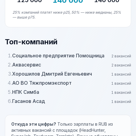
140 000
125 000
140 000
25% компаний платят ниже p25, 50% — ниже медианы, 25%
— выше p75.
Топ-компаний
1.
Социальное предприятие Помощница
2 вакансий
2.
Аквасервис
2 вакансий
3.
Хорошилов Дмитрий Евгеньевич
1 вакансий
4.
АО ВО Тяжпромэкспорт
1 вакансий
5.
НПК Симба
1 вакансий
6.
Гасанов Асад
1 вакансий
Откуда эти цифры?
Только зарплаты в RUB из
активных вакансий с площадок (HeadHunter,