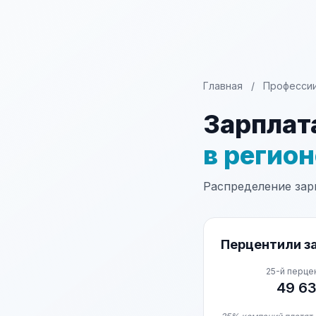
Главная
/
Професси
Зарплат
в регио
Распределение зарп
Перцентили за
25-й перце
49 6