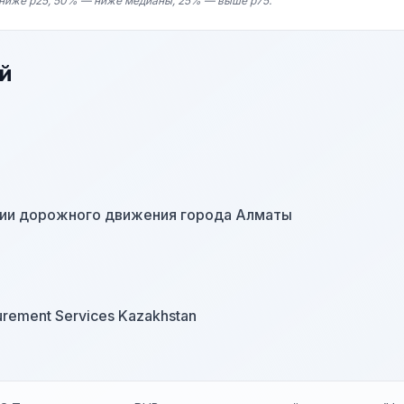
ниже p25, 50% — ниже медианы, 25% — выше p75.
й
ции дорожного движения города Алматы
urement Services Kazakhstan