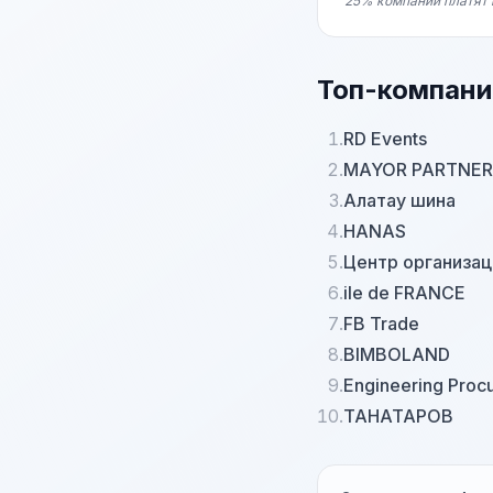
25% компаний платят 
Топ-компани
1.
RD Events
2.
MAYOR PARTNER
3.
Алатау шина
4.
HANAS
5.
Центр организа
6.
ile de FRANCE
7.
FB Trade
8.
BIMBOLAND
9.
Engineering Proc
10.
ТАНАТАРОВ