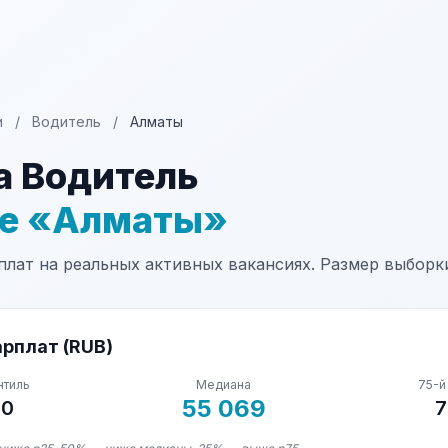
и
/
Водитель
/
Алматы
а Водитель
не «Алматы»
лат на реальных активных вакансиях. Размер выборки
рплат (RUB)
нтиль
Медиана
75-й
55 069
30
7