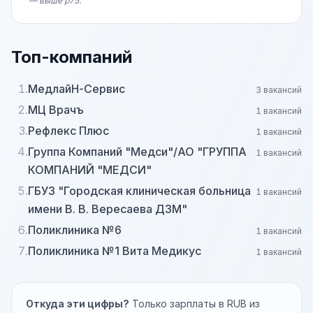
— выше p75.
Топ-компаний
1.
МедлайН-Сервис
3 вакансий
2.
МЦ Врачъ
1 вакансий
3.
Рефлекс Плюс
1 вакансий
4.
Группа Компаний "Медси"/АО "ГРУППА
1 вакансий
КОМПАНИЙ "МЕДСИ"
5.
ГБУЗ "Городская клиническая больница
1 вакансий
имени В. В. Вересаева ДЗМ"
6.
Поликлиника №6
1 вакансий
7.
Поликлиника №1 Вита Медикус
1 вакансий
Откуда эти цифры?
Только зарплаты в RUB из