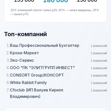
180 000
135 000
250 000
25% компаний платят ниже p25, 50% — ниже медианы, 25%
— выше p75.
Топ-компаний
1.
Ваш Профессиональный Бухгалтер
1 вакансий
2.
Крона-Маркет
1 вакансий
3.
Эко-Сервис
1 вакансий
4.
ООО "ПК "ЭЛИТГРУПП ИНВЕСТ"
1 вакансий
5.
CONSORT Group/КОНСОРТ
1 вакансий
6.
White Rabbit Family
1 вакансий
7.
Cfoclub (ИП Валуев Кирилл
1 вакансий
Владимирович)