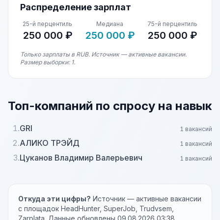
Распределение зарплат
25-й перцентиль
Медиана
75-й перцентиль
250 000 ₽
250 000 ₽
250 000 ₽
Только зарплаты в RUB. Источник — активные вакансии.
Размер выборки: 1.
Топ-компаний по спросу на навык
1.
GRI
1 вакансий
2.
АЛИКО ТРЭЙД
1 вакансий
3.
Цуканов Владимир Валерьевич
1 вакансий
Откуда эти цифры?
Источник — активные вакансии
с площадок HeadHunter, SuperJob, Trudvsem,
Zarplata. Данные обновлены 09.08.2026 03:38.