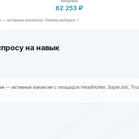
Медиана
62 253 ₽
 — активные вакансии. Размер выборки: 1.
спросу на навык
к — активные вакансии с площадок HeadHunter, SuperJob, Trud