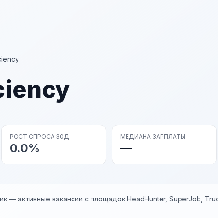
ciency
ciency
РОСТ СПРОСА 30Д
МЕДИАНА ЗАРПЛАТЫ
0.0%
—
к — активные вакансии с площадок HeadHunter, SuperJob, Trud