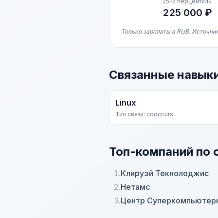
25-й перцентиль
225 000 ₽
Только зарплаты в RUB. Источни
Связанные навык
Linux
Тип связи: cooccurs
Топ-компаний по 
1.
Клируэй Текнолоджис
2.
Нетамс
3.
Центр Суперкомпьютер