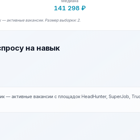
Медиана
141 298 ₽
к — активные вакансии. Размер выборки: 2.
спросу на навык
к — активные вакансии с площадок HeadHunter, SuperJob, Trud