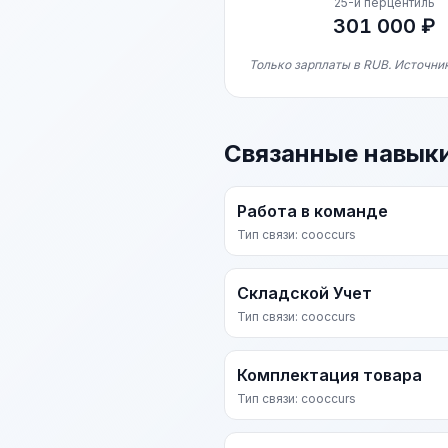
25-й перцентиль
301 000 ₽
Только зарплаты в RUB. Источни
Связанные навык
Работа в команде
Тип связи: cooccurs
Складской Учет
Тип связи: cooccurs
Комплектация товара
Тип связи: cooccurs