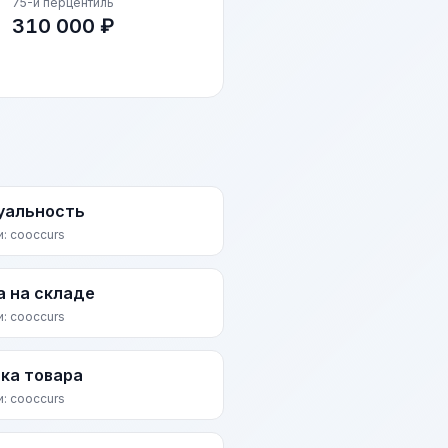
75-й перцентиль
310 000 ₽
уальность
и: cooccurs
а на складе
и: cooccurs
ка товара
и: cooccurs